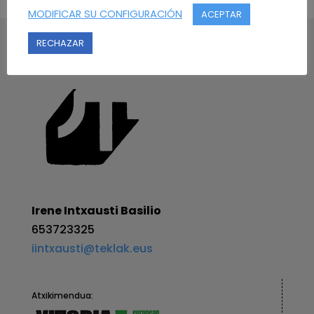
MODIFICAR SU CONFIGURACIÓN
ACEPTAR
RECHAZAR
Irene Intxausti Basilio
653723325
iintxausti@teklak.eus
Atxikimendua: