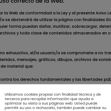
 uso correcto de la Web.
ar la Web de conformidad a la Ley y al presente Aviso L
/a se abstendrá de utilizar la página con finalidades il
uier forma puedan dañar, inutilizar, sobrecargar, deteri
rchivos y toda clase de contenidos almacenados en cu
ro no exhaustivo, el/la usuario/a se compromete a no tra
tenidos, mensajes, gráficos, dibujos, archivos de sonid
 de material que:
 contra los derechos fundamentales y las libertades pú
rnacionales y otras normas vigentes;
Utilizamos cookies propias con finalidad técnica y de
terceros para recopilar información que ayuda a
nes delictivas, denigrantes, difamatorias, violentas o, e
optimizar su visita a sus páginas web. Usted puede
permitir su uso o rechazarlo, también puede cambiar su