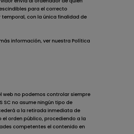
rvidor envía al ordenador de quien
scindibles para el correcto
r temporal, con la única finalidad de
más información, ver nuestra Política
e el web no podemos controlar siempre
AS SC no asume ningún tipo de
cederá a la retirada inmediata de
o el orden público, procediendo a la
idades competentes el contenido en