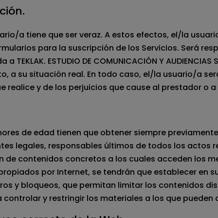
ción.
ario/a tiene que ser veraz. A estos efectos, el/la usuar
ularios para la suscripción de los Servicios. Será res
tada a TEKLAK. ESTUDIO DE COMUNICACIÓN Y AUDIENCIA
a su situación real. En todo caso, el/la usuario/a ser
 realice y de los perjuicios que cause al prestador o a
menores de edad tienen que obtener siempre previamente
es legales, responsables últimos de todos los actos r
ón de contenidos concretos a los cuales acceden los m
propiados por Internet, se tendrán que establecer en
tros y bloqueos, que permitan limitar los contenidos di
ra controlar y restringir los materiales a los que puede