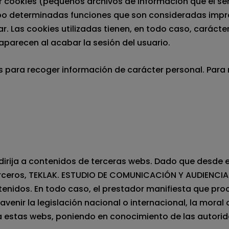
zar cookies (pequeños archivos de información que el se
abo determinadas funciones que son consideradas impre
r. Las cookies utilizadas tienen, en todo caso, carácte
aparecen al acabar la sesión del usuario.
es para recoger información de carácter personal. Para 
redirija a contenidos de terceras webs. Dado que desd
terceros, TEKLAK. ESTUDIO DE COMUNICACIÓN Y AUDIENCI
enidos. En todo caso, el prestador manifiesta que pro
venir la legislación nacional o internacional, la moral 
n a estas webs, poniendo en conocimiento de las autor