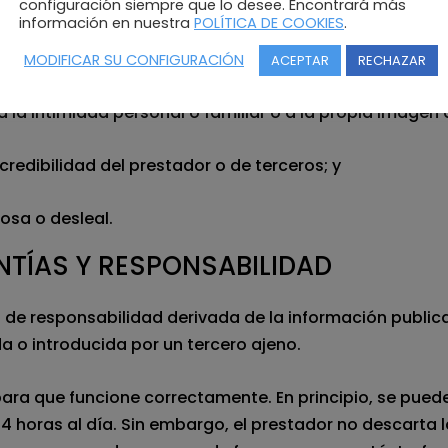
configuración siempre que lo desee. Encontrará más
información en nuestra
POLÍTICA DE COOKIES
.
ones, actitudes o pensamientos discriminatorios por raz
MODIFICAR SU CONFIGURACIÓN
ACEPTAR
RECHAZAR
a la intimidad personal o familiar o a la propia imagen
credibilidad del prestador o de terceros; y
ñosa o desleal.
NTÍAS Y RESPONSABILIDAD
po de responsabilidad derivada de la información public
 o introducida por un tercero ajeno.
ara que funcione correctamente. En principio, se puede
4 horas al día. Sin embargo, el prestador no descarta l