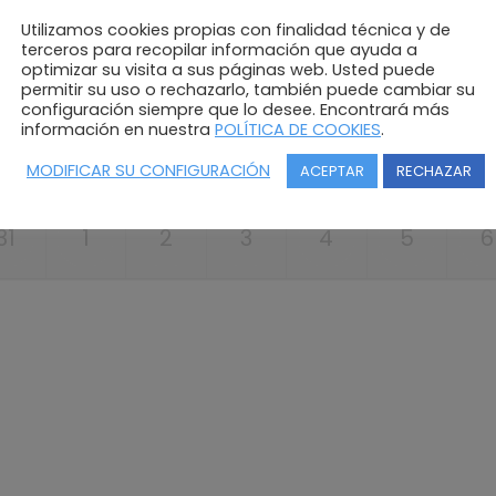
10
11
12
13
14
15
1
Utilizamos cookies propias con finalidad técnica y de
terceros para recopilar información que ayuda a
optimizar su visita a sus páginas web. Usted puede
17
18
19
20
21
22
2
permitir su uso o rechazarlo, también puede cambiar su
configuración siempre que lo desee. Encontrará más
información en nuestra
POLÍTICA DE COOKIES
.
24
25
26
27
28
29
3
MODIFICAR SU CONFIGURACIÓN
ACEPTAR
RECHAZAR
31
1
2
3
4
5
6