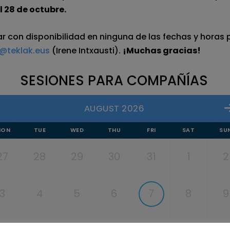
l 28 de octubre.
tar con disponibilidad en ninguna de las fechas y horas
i@teklak.eus
(Irene Intxausti).
¡Muchas gracias!
SESIONES PARA COMPAÑÍAS
AUGUST 2026
MON
TUE
WED
THU
FRI
SAT
SU
27
28
29
30
31
1
2
3
4
5
6
7
8
9